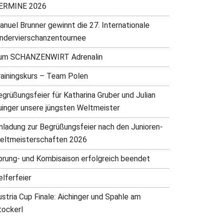
ERMINE 2026
anuel Brunner gewinnt die 27. Internationale
indervierschanzentournee
um SCHANZENWIRT Adrenalin
rainingskurs – Team Polen
egrüßungsfeier für Katharina Gruber und Julian
uinger unsere jüngsten Weltmeister
inladung zur Begrüßungsfeier nach den Junioren-
eltmeisterschaften 2026
prung- und Kombisaison erfolgreich beendet
elferfeier
ustria Cup Finale: Aichinger und Spahle am
tockerl