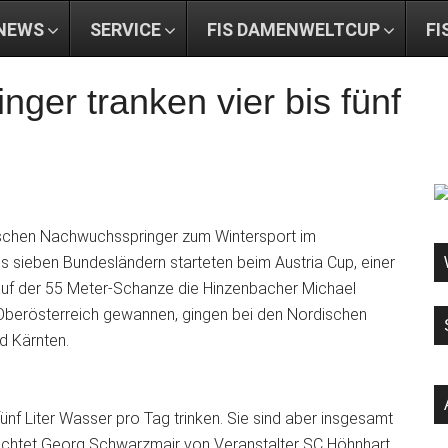
NEWS
SERVICE
FIS DAMENWELTCUP
FI
nger tranken vier bis fünf
hischen Nachwuchsspringer zum Wintersport im
ieben Bundesländern starteten beim Austria Cup, einer
auf der 55 Meter-Schanze die Hinzenbacher Michael
ür Oberösterreich gewannen, gingen bei den Nordischen
d Kärnten.
fünf Liter Wasser pro Tag trinken. Sie sind aber insgesamt
ichtet Georg Schwarzmair von Veranstalter SC Höhnhart.