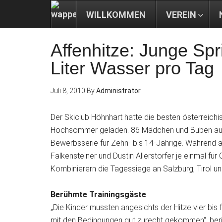
WILLKOMMEN
VEREIN
Affenhitze: Junge Spri
Liter Wasser pro Tag
Juli 8, 2010
By
Administrator
Der Skiclub Höhnhart hatte die besten österreic
Hochsommer geladen. 86 Mädchen und Buben aus s
Bewerbsserie für Zehn- bis 14-Jährige. Während 
Falkensteiner und Dustin Allerstorfer je einmal f
Kombinierern die Tagessiege an Salzburg, Tirol un
Berühmte Trainingsgäste
„Die Kinder mussten angesichts der Hitze vier bis 
mit den Bedingungen gut zurecht gekommen“, ber