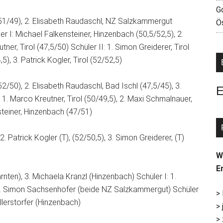
G
 (51/49), 2. Elisabeth Raudaschl, NZ Salzkammergut
Ö
ler I: Michael Falkensteiner, Hinzenbach (50,5/52,5), 2.
ner, Tirol (47,5/50) Schüler II: 1. Simon Greiderer, Tirol
5), 3. Patrick Kogler, Tirol (52/52,5)
52/50), 2. Elisabeth Raudaschl, Bad Ischl (47,5/45), 3.
E
 1. Marco Kreutner, Tirol (50/49,5), 2. Maxi Schmalnauer,
teiner, Hinzenbach (47/51)
2. Patrick Kogler (T), (52/50,5), 3. Simon Greiderer, (T)
W
E
nten), 3. Michaela Kranzl (Hinzenbach) Schüler I: 1.
 3. Simon Sachsenhofer (beide NZ Salzkammergut) Schüler
>
Allerstorfer (Hinzenbach)
>
>