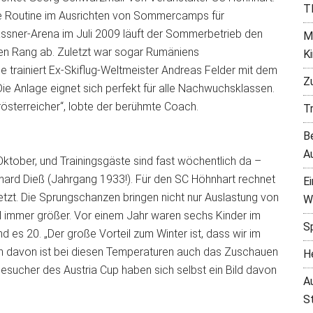
T
e Routine im Ausrichten von Sommercamps für
gassner-Arena im Juli 2009 läuft der Sommerbetrieb den
M
den Rang ab. Zuletzt war sogar Rumäniens
K
ge trainiert Ex-Skiflug-Weltmeister Andreas Felder mit dem
Z
e Anlage eignet sich perfekt für alle Nachwuchsklassen.
österreicher“, lobte der berühmte Coach.
T
B
A
ktober, und Trainingsgäste sind fast wöchentlich da –
hard Dieß (Jahrgang 1933!). Für den SC Höhnhart rechnet
E
tzt. Die Sprungschanzen bringen nicht nur Auslastung von
W
rd immer größer. Vor einem Jahr waren sechs Kinder im
S
nd es 20. „Der große Vorteil zum Winter ist, dass wir im
 davon ist bei diesen Temperaturen auch das Zuschauen
H
ucher des Austria Cup haben sich selbst ein Bild davon
A
S