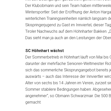
Der Klubobmann und sein Team haben mittlerweil
Wintersportler. Seit der Eröffnung der Anton Har
winterlichen Trainingseinheiten nämlich langsam 
Skispringerjugend zu Gast im Innviertel, dieser Ta
Tiroler Nachwuchs auf dem Höhnharter Bakken. „Di
Das sieht man ja auch an den Leistungen der Ober
SC Höhnhart wächst
Der Sommerbetrieb in Höhnhart läuft von Mai bis O
darunter der mehrfache Senioren-Weltmeister Ric
sich das sommerliche Skisprungangebot bereits je
auswärts – auch das Interesse der Innviertler wi
Alter von sechs bis 14 Jahren im Verein, zurzeit si
Sommer stabilere Bedingungen haben. Abgesehen
angenehmer“, so Obmann Schwarzmair. Die 500 Bes
gemacht.