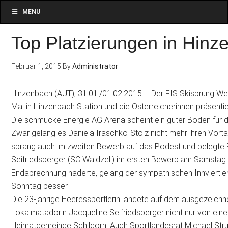
MENU
Top Platzierungen in Hinz
Februar 1, 2015
By
Administrator
Hinzenbach (AUT), 31.01./01.02.2015 – Der FIS Skisprung We
Mal in Hinzenbach Station und die Österreicherinnen präsenti
Die schmucke Energie AG Arena scheint ein guter Boden für di
Zwar gelang es Daniela Iraschko-Stolz nicht mehr ihren Vorta
sprang auch im zweiten Bewerb auf das Podest und belegte
Seifriedsberger (SC Waldzell) im ersten Bewerb am Samstag m
Endabrechnung haderte, gelang der sympathischen Innviertl
Sonntag besser.
Die 23-jährige Heeressportlerin landete auf dem ausgezeichn
Lokalmatadorin Jacqueline Seifriedsberger nicht nur von ein
Heimatgemeinde Schildorn. Auch Sportlandesrat Michael Stru