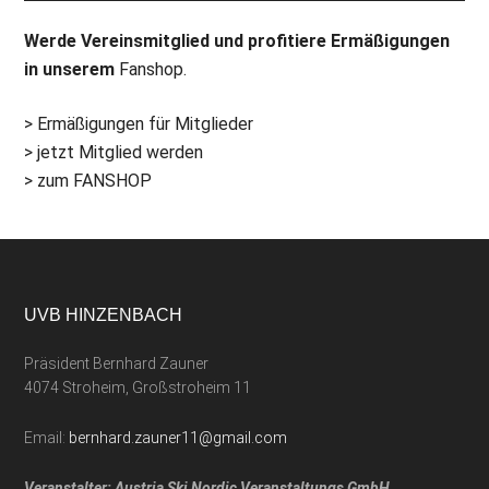
Werde Vereinsmitglied und profitiere Ermäßigungen
in unserem
Fanshop.
> Ermäßigungen für Mitglieder
> jetzt Mitglied werden
> zum FANSHOP
UVB HINZENBACH
Präsident Bernhard Zauner
4074 Stroheim, Großstroheim 11
Email:
bernhard.zauner11@gmail.com
Veranstalter: Austria Ski Nordic Veranstaltungs GmbH