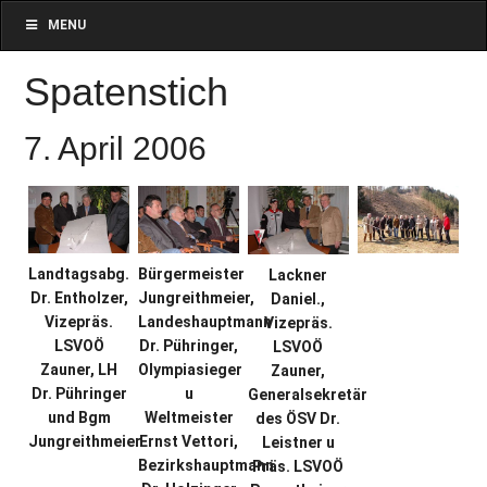
MENU
Spatenstich
7. April 2006
Landtagsabg.
Bürgermeister
Lackner
Dr. Entholzer,
Jungreithmeier,
Daniel.,
Vizepräs.
Landeshauptmann
Vizepräs.
LSVOÖ
Dr. Pühringer,
LSVOÖ
Zauner, LH
Olympiasieger
Zauner,
Dr. Pühringer
u
Generalsekretär
und Bgm
Weltmeister
des ÖSV Dr.
Jungreithmeier
Ernst Vettori,
Leistner u
Bezirkshauptmann
Präs. LSVOÖ