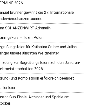
ERMINE 2026
anuel Brunner gewinnt die 27. Internationale
indervierschanzentournee
um SCHANZENWIRT Adrenalin
rainingskurs – Team Polen
egrüßungsfeier für Katharina Gruber und Julian
uinger unsere jüngsten Weltmeister
inladung zur Begrüßungsfeier nach den Junioren-
eltmeisterschaften 2026
prung- und Kombisaison erfolgreich beendet
elferfeier
ustria Cup Finale: Aichinger und Spahle am
tockerl