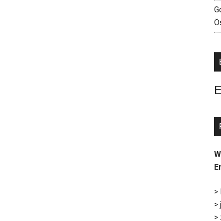
G
Ö
E
W
E
>
>
>