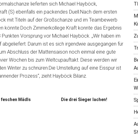
rmalschanze lieferten sich Michael Hayböck,
T
aft (S) ebenfalls ein packendes Duell.Nach dem ersten
M
ck mit Titeln auf der Großschanze und im Teambewerb
K
en könnte.Doch Zimmerkollege Kraft konnte das Ergebnis
,8 Punkten Vorsprung vor Michael Hayböck. „Wir haben im
Z
 abgeliefert. Darum ist es sich irgendwie ausgegangen für
T
zum Abschluss der Mattensaison noch einmal eine gute
vier Wochen bis zum Weltcupauftakt. Diese werden wir
B
den Winter zu schnüren.Die Umstellung auf eine Eisspur ist
A
annender Prozess“, zieht Hayböck Bilanz.
E
W
 feschen Mädls
Die drei Sieger lachen!
S
H
A
S