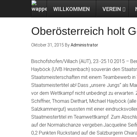
WILLKOMMEN
VEREIN
Oberösterreich holt 
Oktober 31, 2015
By
Administrator
Bischofshofen/Villach (AUT), 23.-25.10.2015 – Be
Hayböck (UVB Hinzenbach) souverän den Staatsm
Staatsmeisterschaften mit einem Teambewerb in V
Staatsmeistertitel ab! Dass „unsere Jungs“ als 
vor dem Wettkampf nicht unbedingt zu erwarten. Z
Schiffner, Thomas Diethart, Michael Hayböck (all
Salzkammergut) wussten mit einer eindrucksvollen
Staatmeistertitel im Teamwettkampf. Zum Abschlus
auf der Normalschanze vergeben.Jacqueline Seifr
0,2 Punkten Rückstand auf die Salzburgerin Chiar