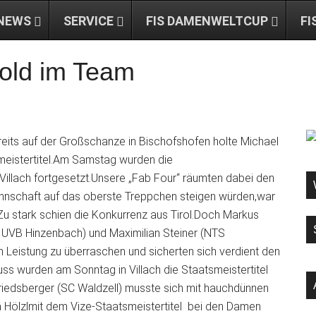
NEWS
SERVICE
FIS DAMENWELTCUP
FI
Gold im Team
reits auf der Großschanze in Bischofshofen holte Michael
eistertitel.Am Samstag wurden die
illach fortgesetzt.Unsere „Fab Four“ räumten dabei den
Mannschaft auf das oberste Treppchen steigen würden,war
u stark schien die Konkurrenz aus Tirol.Doch Markus
e UVB Hinzenbach) und Maximilian Steiner (NTS
 Leistung zu überraschen und sicherten sich verdient den
s wurden am Sonntag in Villach die Staatsmeistertitel
iedsberger (SC Waldzell) musste sich mit hauchdünnen
a Hölzlmit dem Vize-Staatsmeistertitel bei den Damen