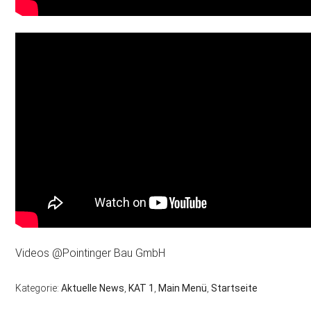
Videos @Pointinger Bau GmbH
Kategorie:
Aktuelle News
,
KAT 1
,
Main Menü
,
Startseite