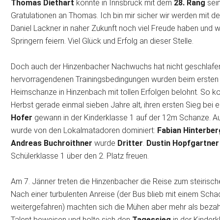
Thomas Diethart
konnte in Innsbruck mit dem
28. Rang
sei
Gratulationen an Thomas. Ich bin mir sicher wir werden mit d
Daniel Lackner in naher Zukunft noch viel Freude haben und
Springern feiern. Viel Glück und Erfolg an dieser Stelle.
Doch auch der Hinzenbacher Nachwuchs hat nicht geschlafen
hervorragendenen Trainingsbedingungen wurden beim ersten
Heimschanze in Hinzenbach mit tollen Erfolgen belohnt. So 
Herbst gerade einmal sieben Jahre alt, ihren ersten Sieg be
Hofer
gewann in der Kinderklasse 1 auf der 12m Schanze. A
wurde von den Lokalmatadoren dominiert:
Fabian Hinterber
Andreas Buchroithner
wurde
Dritter
.
Dustin Hopfgartne
Schülerklasse 1 über den 2. Platz freuen.
Am 7. Jänner treten die Hinzenbacher die Reise zum steiris
Nach einer turbulenten Anreise (der Bus blieb mit einem Sch
weitergefahren) machten sich die Mühen aber mehr als bezah
Talent beweisen und holte sich den
Tagessieg
in der Kinderk